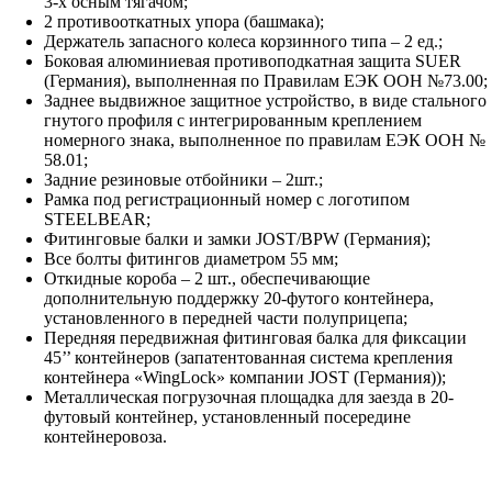
3-х осным тягачом;
2 противооткатных упора (башмака);
Держатель запасного колеса корзинного типа – 2 ед.;
Боковая алюминиевая противоподкатная защита SUER
(Германия), выполненная по Правилам ЕЭК ООН №73.00;
Заднее выдвижное защитное устройство, в виде стального
гнутого профиля с интегрированным креплением
номерного знака, выполненное по правилам ЕЭК ООН №
58.01;
Задние резиновые отбойники – 2шт.;
Рамка под регистрационный номер с логотипом
STEELBEAR;
Фитинговые балки и замки JOST/BPW (Германия);
Все болты фитингов диаметром 55 мм;
Откидные короба – 2 шт., обеспечивающие
дополнительную поддержку 20-футого контейнера,
установленного в передней части полуприцепа;
Передняя передвижная фитинговая балка для фиксации
45’’ контейнеров (запатентованная система крепления
контейнера «WingLock» компании JOST (Германия));
Металлическая погрузочная площадка для заезда в 20-
футовый контейнер, установленный посередине
контейнеровоза.